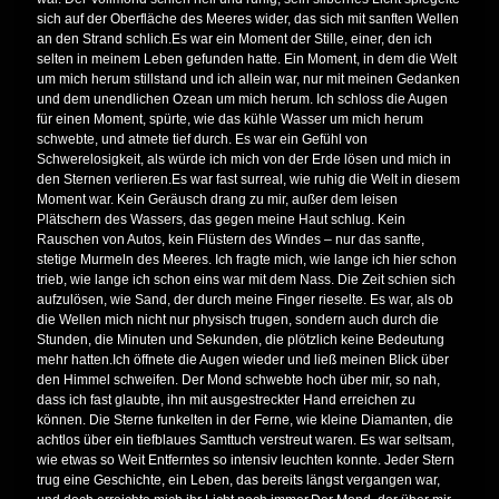
sich auf der Oberfläche des Meeres wider, das sich mit sanften Wellen
an den Strand schlich.Es war ein Moment der Stille, einer, den ich
selten in meinem Leben gefunden hatte. Ein Moment, in dem die Welt
um mich herum stillstand und ich allein war, nur mit meinen Gedanken
und dem unendlichen Ozean um mich herum. Ich schloss die Augen
für einen Moment, spürte, wie das kühle Wasser um mich herum
schwebte, und atmete tief durch. Es war ein Gefühl von
Schwerelosigkeit, als würde ich mich von der Erde lösen und mich in
den Sternen verlieren.Es war fast surreal, wie ruhig die Welt in diesem
Moment war. Kein Geräusch drang zu mir, außer dem leisen
Plätschern des Wassers, das gegen meine Haut schlug. Kein
Rauschen von Autos, kein Flüstern des Windes – nur das sanfte,
stetige Murmeln des Meeres. Ich fragte mich, wie lange ich hier schon
trieb, wie lange ich schon eins war mit dem Nass. Die Zeit schien sich
aufzulösen, wie Sand, der durch meine Finger rieselte. Es war, als ob
die Wellen mich nicht nur physisch trugen, sondern auch durch die
Stunden, die Minuten und Sekunden, die plötzlich keine Bedeutung
mehr hatten.Ich öffnete die Augen wieder und ließ meinen Blick über
den Himmel schweifen. Der Mond schwebte hoch über mir, so nah,
dass ich fast glaubte, ihn mit ausgestreckter Hand erreichen zu
können. Die Sterne funkelten in der Ferne, wie kleine Diamanten, die
achtlos über ein tiefblaues Samttuch verstreut waren. Es war seltsam,
wie etwas so Weit Entferntes so intensiv leuchten konnte. Jeder Stern
trug eine Geschichte, ein Leben, das bereits längst vergangen war,