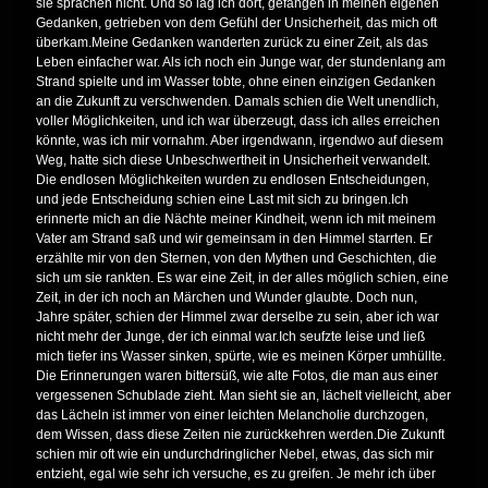
sie sprachen nicht. Und so lag ich dort, gefangen in meinen eigenen
Gedanken, getrieben von dem Gefühl der Unsicherheit, das mich oft
überkam.Meine Gedanken wanderten zurück zu einer Zeit, als das
Leben einfacher war. Als ich noch ein Junge war, der stundenlang am
Strand spielte und im Wasser tobte, ohne einen einzigen Gedanken
an die Zukunft zu verschwenden. Damals schien die Welt unendlich,
voller Möglichkeiten, und ich war überzeugt, dass ich alles erreichen
könnte, was ich mir vornahm. Aber irgendwann, irgendwo auf diesem
Weg, hatte sich diese Unbeschwertheit in Unsicherheit verwandelt.
Die endlosen Möglichkeiten wurden zu endlosen Entscheidungen,
und jede Entscheidung schien eine Last mit sich zu bringen.Ich
erinnerte mich an die Nächte meiner Kindheit, wenn ich mit meinem
Vater am Strand saß und wir gemeinsam in den Himmel starrten. Er
erzählte mir von den Sternen, von den Mythen und Geschichten, die
sich um sie rankten. Es war eine Zeit, in der alles möglich schien, eine
Zeit, in der ich noch an Märchen und Wunder glaubte. Doch nun,
Jahre später, schien der Himmel zwar derselbe zu sein, aber ich war
nicht mehr der Junge, der ich einmal war.Ich seufzte leise und ließ
mich tiefer ins Wasser sinken, spürte, wie es meinen Körper umhüllte.
Die Erinnerungen waren bittersüß, wie alte Fotos, die man aus einer
vergessenen Schublade zieht. Man sieht sie an, lächelt vielleicht, aber
das Lächeln ist immer von einer leichten Melancholie durchzogen,
dem Wissen, dass diese Zeiten nie zurückkehren werden.Die Zukunft
schien mir oft wie ein undurchdringlicher Nebel, etwas, das sich mir
entzieht, egal wie sehr ich versuche, es zu greifen. Je mehr ich über