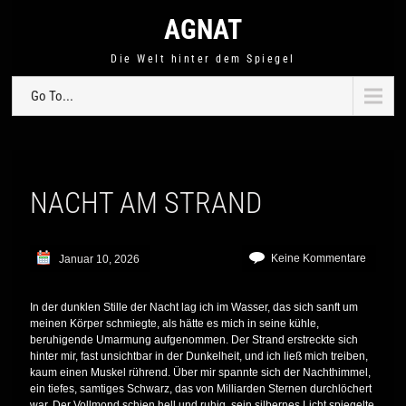
AGNAT
Die Welt hinter dem Spiegel
Go To...
NACHT AM STRAND
Keine Kommentare
Januar 10, 2026
In der dunklen Stille der Nacht lag ich im Wasser, das sich sanft um
meinen Körper schmiegte, als hätte es mich in seine kühle,
beruhigende Umarmung aufgenommen. Der Strand erstreckte sich
hinter mir, fast unsichtbar in der Dunkelheit, und ich ließ mich treiben,
kaum einen Muskel rührend. Über mir spannte sich der Nachthimmel,
ein tiefes, samtiges Schwarz, das von Milliarden Sternen durchlöchert
war. Der Vollmond schien hell und ruhig, sein silbernes Licht spiegelte