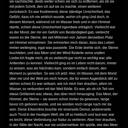
sie nachdachte, desto weiter schien sie sich zu entfernen, als ob sie
mit jedem Schritt, den ich auf sie zu machte, einen weiteren
zurückwich. Es war frustrierend, diese ständige Unsicherheit, das
Gefühl, dass ich nie wirklich wusste, wohin ich ging.Und doch, in
diesem Moment, während ich im Wasser trieb und in den Himmel
starrte, schien diese Unsicherheit irgendwie erträglich. Vielleicht war
es der Mond, der mir ein Gefühl von Beständigkeit gab, vielleicht
waren es die Sterne, die seit Millionen von Jahren denselben Platz
am Himmel einnahmen. Sie erinnerten mich daran, dass das Leben
immer weiterging, egal was passierte. Die Erde drehte sich, die Sterne
leuchteten, und das Meer und der Wind flüsterte seine uralten
Lieder.Ich fragte mich, ob es vielleicht gar nicht so wichtig war, alle
Antworten zu kennen. Vielleicht ging es im Leben nicht darum, immer
zu wissen, was als Nächstes kam, sondern einfach darum, den
Moment zu genießen. So wie ich jetzt. Hier, im Wasser, mit dem Mond
über mir und der Welt um mich herum, die für einen Augenblick still zu
stehen schien.Es war seltsam, wie ich mich hier draußen, allein im
Wasser, so verbunden mit der Welt fühlte. Es war, als ob ich Teil von
etwas Größerem war, etwas, das über mich hinausging. Das Meer, der
Himmel, die Sterne – sie waren schon immer da gewesen, lange
bevor ich geboren wurde, und sie würden noch lange nach mir da
sein. Diese Erkenntnis brachte mir einerseits Demut, andererseits
auch Trost.In der heutigen Welt, die oft so hektisch und laut war, war
es leicht, diese Verbindung zur Natur zu verlieren. Aber hier draußen,
in der Stille der Nacht, war sie unübersehbar. Ich spürte, wie das Meer