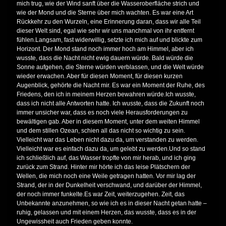
mich trug, wie der Wind sanft über die Wasseroberfläche strich und
wie der Mond und die Sterne über mich wachten. Es war eine Art
Rückkehr zu den Wurzeln, eine Erinnerung daran, dass wir alle Teil
dieser Welt sind, egal wie sehr wir uns manchmal von ihr entfernt
fühlen.Langsam, fast widerwillig, setzte ich mich auf und blickte zum
Horizont. Der Mond stand noch immer hoch am Himmel, aber ich
wusste, dass die Nacht nicht ewig dauern würde. Bald würde die
Sonne aufgehen, die Sterne würden verblassen, und die Welt würde
wieder erwachen. Aber für diesen Moment, für diesen kurzen
Augenblick, gehörte die Nacht mir. Es war ein Moment der Ruhe, des
Friedens, den ich in meinem Herzen bewahren würde.Ich wusste,
dass ich nicht alle Antworten hatte. Ich wusste, dass die Zukunft noch
immer unsicher war, dass es noch viele Herausforderungen zu
bewältigen gab. Aber in diesem Moment, unter dem weiten Himmel
und dem stillen Ozean, schien all das nicht so wichtig zu sein.
Vielleicht war das Leben nicht dazu da, um verstanden zu werden.
Vielleicht war es einfach dazu da, um gelebt zu werden.Und so stand
ich schließlich auf, das Wasser tropfte von mir herab, und ich ging
zurück zum Strand. Hinter mir hörte ich das leise Plätschern der
Wellen, die mich noch eine Weile getragen hatten. Vor mir lag der
Strand, der in der Dunkelheit verschwand, und darüber der Himmel,
der noch immer funkelte.Es war Zeit, weiterzugehen. Zeit, das
Unbekannte anzunehmen, so wie ich es in dieser Nacht getan hatte –
ruhig, gelassen und mit einem Herzen, das wusste, dass es in der
Ungewissheit auch Frieden geben konnte.