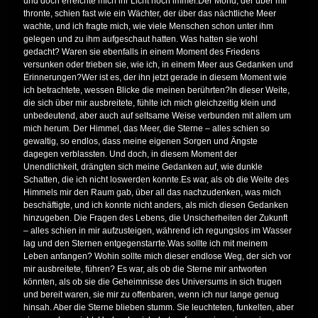
und doch erreichte mich ihr Licht noch immer.Der Mond, der über mir
thronte, schien fast wie ein Wächter, der über das nächtliche Meer
wachte, und ich fragte mich, wie viele Menschen schon unter ihm
gelegen und zu ihm aufgeschaut hatten. Was hatten sie wohl
gedacht? Waren sie ebenfalls in einem Moment des Friedens
versunken oder trieben sie, wie ich, in einem Meer aus Gedanken und
Erinnerungen?Wer ist es, der ihn jetzt gerade in diesem Moment wie
ich betrachtete, wessen Blicke die meinen berührten?In dieser Weite,
die sich über mir ausbreitete, fühlte ich mich gleichzeitig klein und
unbedeutend, aber auch auf seltsame Weise verbunden mit allem um
mich herum. Der Himmel, das Meer, die Sterne – alles schien so
gewaltig, so endlos, dass meine eigenen Sorgen und Ängste
dagegen verblassten. Und doch, in diesem Moment der
Unendlichkeit, drängten sich meine Gedanken auf, wie dunkle
Schatten, die ich nicht loswerden konnte.Es war, als ob die Weite des
Himmels mir den Raum gab, über all das nachzudenken, was mich
beschäftigte, und ich konnte nicht anders, als mich diesen Gedanken
hinzugeben. Die Fragen des Lebens, die Unsicherheiten der Zukunft
– alles schien in mir aufzusteigen, während ich regungslos im Wasser
lag und den Sternen entgegenstarrte.Was sollte ich mit meinem
Leben anfangen? Wohin sollte mich dieser endlose Weg, der sich vor
mir ausbreitete, führen? Es war, als ob die Sterne mir antworten
könnten, als ob sie die Geheimnisse des Universums in sich trugen
und bereit waren, sie mir zu offenbaren, wenn ich nur lange genug
hinsah. Aber die Sterne blieben stumm. Sie leuchteten, funkelten, aber